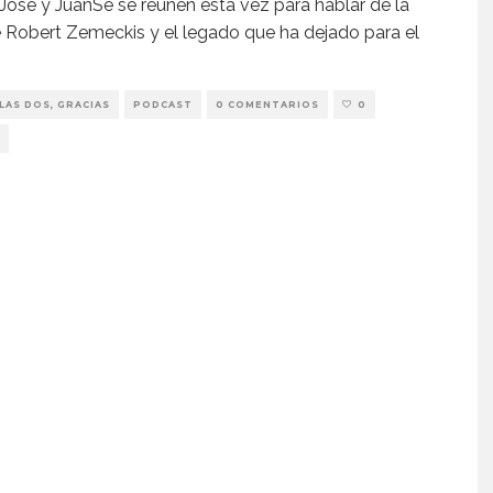
 Jose y JuanSe se reúnen esta vez para hablar de la
 Robert Zemeckis y el legado que ha dejado para el
LAS DOS, GRACIAS
PODCAST
0 COMENTARIOS
0