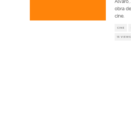
Álvaro,
obra de
cine.
CINE
15 VIEWS