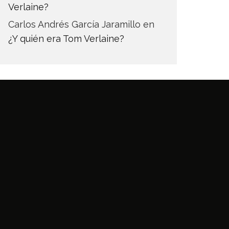
Verlaine?
Carlos Andrés García Jaramillo
en
¿Y quién era Tom Verlaine?