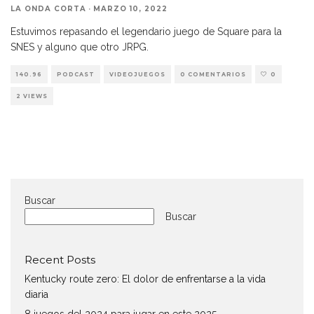
LA ONDA CORTA
·
MARZO 10, 2022
Estuvimos repasando el legendario juego de Square para la
SNES y alguno que otro JRPG.
140.96
PODCAST
VIDEOJUEGOS
0 COMENTARIOS
0
2 VIEWS
Buscar
Buscar
Recent Posts
Kentucky route zero: El dolor de enfrentarse a la vida
diaria
8 juegos del 2024 para jugar en este 2025