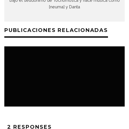
bajo el seudónimo de Tochomosca y hace música como
[neuma] y Danta
PUBLICACIONES RELACIONADAS
CINE
MÚSICA
2 RESPONSES