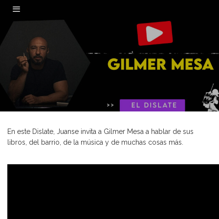
0
En este Dislate, Juanse invita a Gilmer Mesa a hablar de sus
libros, del barrio, de la música y de muchas cosas más.