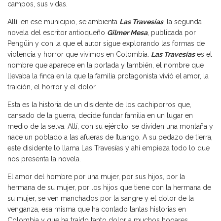
campos, sus vidas.
Allí, en ese municipio, se ambienta
Las Travesías
, la segunda
novela del escritor antioqueño
Gilmer Mesa
, publicada por
Pengüin y con la que el autor sigue explorando las formas de
violencia y horror que vivimos en Colombia.
Las Travesías
es el
nombre que aparece en la portada y también, el nombre que
llevaba la finca en la que la familia protagonista vivió el amor, la
traición, el horror y el dolor.
Esta es la historia de un disidente de los cachiporros que,
cansado de la guerra, decide fundar familia en un lugar en
medio de la selva. Allí, con su ejército, se dividen una montaña y
nace un poblado a las afueras de Ituango. A su pedazo de tierra,
este disidente lo llama Las Travesías y ahí empieza todo lo que
nos presenta la novela.
El amor del hombre por una mujer, por sus hijos, por la
hermana de su mujer, por los hijos que tiene con la hermana de
su mujer, se ven manchados por la sangre y el dolor de la
venganza, esa misma que ha contado tantas historias en
Colombia y que ha traído tanto dolor a muchos hogares.