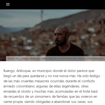
0
Gilmer Mesa fotografiado por Julián Gaviria en la terraza de una casa en Aranjuez
Ituango, Antioquia, un municipio donde el dolor parece que
llegó un día para quedarse y no irse nunca más. Ha sido testigo
de las más cruentas masacres ocurridas durante el conflicto
armado colombiano, algunas de ellas legendarias, otras
enviadas al olvido y muchas más, acumuladas en el triste baúl
de recuerdos de un sinnúmero de familias que las vivieron en
carne propia, siendo obligadas a abandonar sus casas, sus