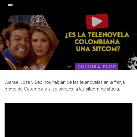
0
Juanse, Jose y Leo nos hablan de las telenovelas en la franja
prime de Colombia y si se parecen a las sitcom de afuera.