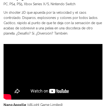
PC, PS4, PS5, Xbox Series X/S, Nintendo Switch
Un shooter 2D que apuesta por la velocidad y el caos
controlado. Disparos, explosiones y colores por todos lados.
Caótico, rápido al punto de que te deja con la sensación de que
acabas de sobrevivir a una pelea en una discoteca de otro
planeta. ¿Desafío? Sí. ¿Diversión? También.
Nano Apostle
(18Light Game Limited)