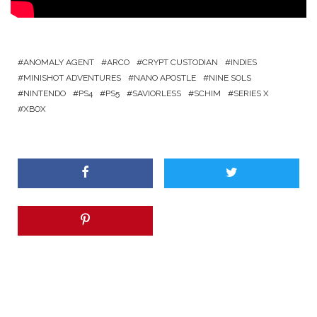
ANOMALY AGENT
ARCO
CRYPT CUSTODIAN
INDIES
MINISHOT ADVENTURES
NANO APOSTLE
NINE SOLS
NINTENDO
PS4
PS5
SAVIORLESS
SCHIM
SERIES X
XBOX