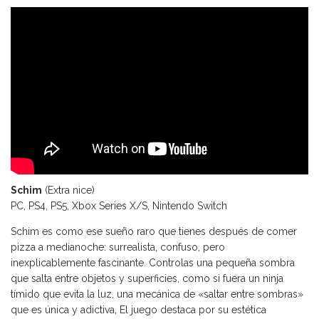
Schim
(Extra nice)
PC, PS4, PS5, Xbox Series X/S, Nintendo Switch
Schim es como ese sueño raro que tienes después de comer
pizza a medianoche: surrealista, confuso, pero
inexplicablemente fascinante. Controlas una pequeña sombra
que salta entre objetos y superficies, como si fuera un ninja
tímido que evita la luz, una mecánica de «saltar entre sombras»
que es única y adictiva, El juego destaca por su estética