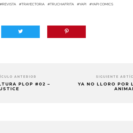
REVISTA
TRAYECTORIA
TRUCHAFRITA
YAPI
YAPI COMICS
ÍCULO ANTERIOR
SIGUIENTE ARTÍ
LTURA PLOP #02 –
YA NO LLORO POR 
JUSTICE
ANIMA