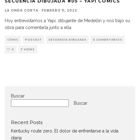
SECUENCIA DIBUJADA #05 – YAPI CÓMICS
LA ONDA CORTA
·
FEBRERO 11, 2022
Hoy entrevistamos a Yapi, dibujante de Medellín y nos trajo su
obra para comentarla junto a ella.
CÓMIC
PODCAST
SECUENCIA DIBUJADA
0 COMENTARIOS
0
7 VIEWS
Buscar
Buscar
Recent Posts
Kentucky route zero: El dolor de enfrentarse a la vida
diaria