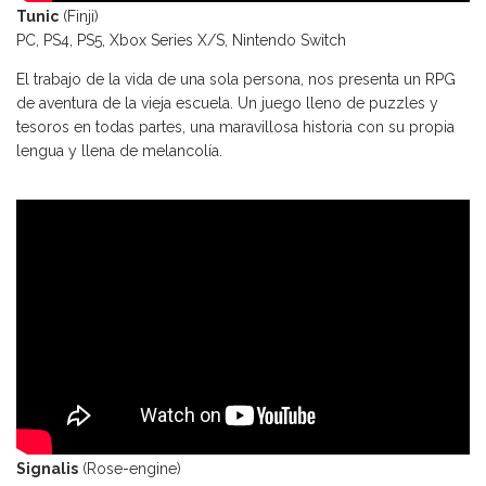
Tunic
(Finji)
PC, PS4, PS5, Xbox Series X/S, Nintendo Switch
El trabajo de la vida de una sola persona, nos presenta un RPG
de aventura de la vieja escuela. Un juego lleno de puzzles y
tesoros en todas partes, una maravillosa historia con su propia
lengua y llena de melancolía.
Signalis
(Rose-engine)