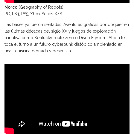
Norco
(Geography of Robots)
PC, PS4, PS5, Xbox Series X/S
Las bases ya fueron sentadas. Aventuras gráficas por doquier en
las últimas décadas del siglo XX y juegos de exploración
narrativa como Kentucky route zero o Disco Elysium. Ahora le
toca el turno a un futuro cyberpunk distópico ambientado en
una Louisiana derruida y pesimista.