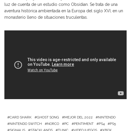
luz de cuenta de un estudio como Obsidian. Se trata de una
aventura histórica ambientada en la Europa del siglo XVI, en un
monasterio lleno de situaciones truculentas.
CARD SHARK
GHOST SONG
MEJOR DEL 2022
NINTENDO
NINTENDO SWITCH
NORCO
PC
PENTIMENT
PS4
PS5
SIGNALIS
STACKLANDS
TUNIC
VIDEOJUEGOS
XBOX