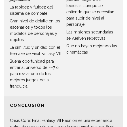
tediosas, aunque se
La rapidez y fluidez del
entiende que se necesitan
sistema de combate
para subir de nivel al
Gran nivel de detalle en los
personaje
escenarios y todos los
Las misiones secundarias
modelos de personajes y
se vuelven repetitivas
objetos
Que no hayan mejorado las
La similitud y unidad con el
cinemáticas
Remake de Final Fantasy VII
Buena oportunidad para
entrar al universo de FF7 o
para revivir uno de los
mejores juegos de la
franquicia
CONCLUSIÓN
Crisis Core: Final Fantasy VII Reunion es una experiencia
obligada para cualquier fan de la saga Final Fantasy. Si se