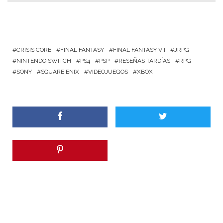
CRISIS CORE
FINAL FANTASY
FINAL FANTASY VII
JRPG
NINTENDO SWITCH
PS4
PSP
RESEÑAS TARDÍAS
RPG
SONY
SQUARE ENIX
VIDEOJUEGOS
XBOX