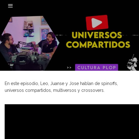
0
En este episodio, Leo, Juanse y Jose hablan de spinoffs,
universos compartidos, multiversos y crossovers.