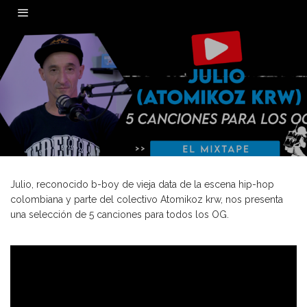
0
Julio, reconocido b-boy de vieja data de la escena hip-hop
colombiana y parte del colectivo Atomikoz krw, nos presenta
una selección de 5 canciones para todos los OG.