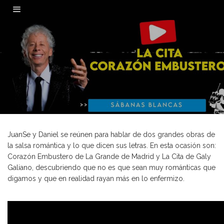
0
JuanSe y Daniel se reúnen para hablar de dos grandes obras de
la salsa romántica y lo que dicen sus letras. En esta ocasión son:
Corazón Embustero de La Grande de Madrid y La Cita de Galy
Galiano, descubriendo que no es que sean muy románticas que
digamos y que en realidad rayan más en lo enfermizo.