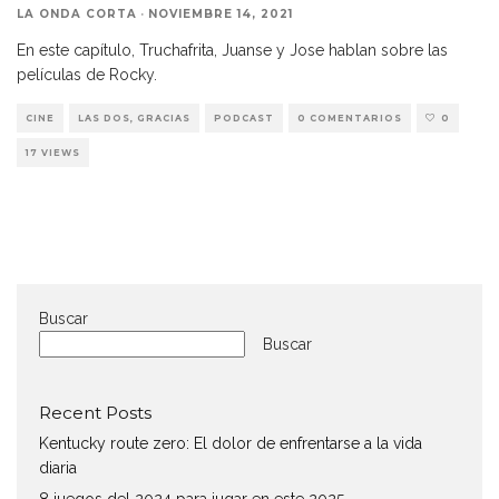
LA ONDA CORTA
·
NOVIEMBRE 14, 2021
En este capítulo, Truchafrita, Juanse y Jose hablan sobre las
películas de Rocky.
CINE
LAS DOS, GRACIAS
PODCAST
0 COMENTARIOS
0
17 VIEWS
Buscar
Buscar
Recent Posts
Kentucky route zero: El dolor de enfrentarse a la vida
diaria
8 juegos del 2024 para jugar en este 2025