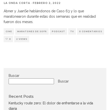
LA ONDA CORTA
·
FEBRERO 2, 2022
Abner y JuanSe hablándonos de Caso 63 y lo que
maratonearon durante estas dos semanas que en realidad
fueron dos meses.
CINE
MARATONES DE SOFÁ
PODCAST
TV
0 COMENTARIOS
0
2 VIEWS
Buscar
Buscar
Recent Posts
Kentucky route zero: El dolor de enfrentarse a la vida
diaria