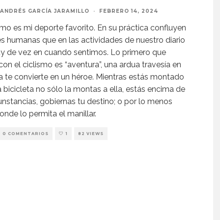
ANDRÉS GARCÍA JARAMILLO
·
FEBRERO 14, 2024
ismo es mi deporte favorito. En su práctica confluyen
s humanas que en las actividades de nuestro diario
uy de vez en cuando sentimos. Lo primero que
con el ciclismo es “aventura”, una ardua travesía en
ta te convierte en un héroe. Mientras estás montado
a bicicleta no sólo la montas a ella, estás encima de
cunstancias, gobiernas tu destino; o por lo menos
onde lo permita el manillar.
0 COMENTARIOS
1
82 VIEWS