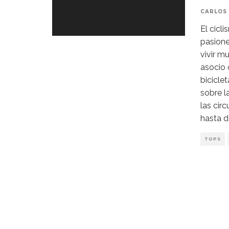
CARLOS 
El cicl
pasione
vivir m
asocio 
bicicle
sobre l
las cir
hasta d
TOPS