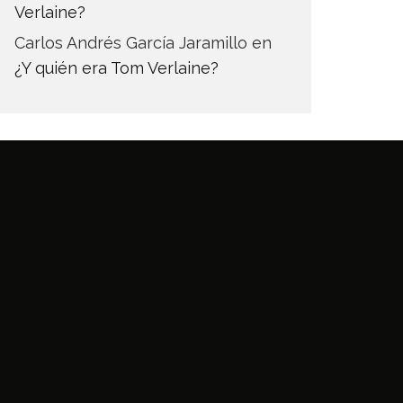
Verlaine?
Carlos Andrés García Jaramillo
en
¿Y quién era Tom Verlaine?