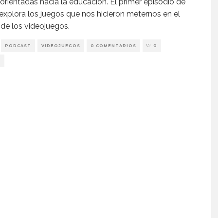
 orientadas hacia la educación. El primer episodio de
explora los juegos que nos hicieron meternos en el
e los videojuegos.
PODCAST
VIDEOJUEGOS
0 COMENTARIOS
0
S