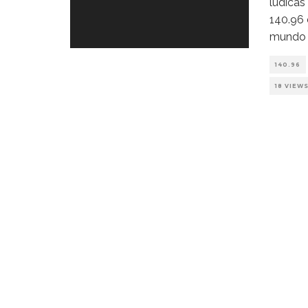
lúdicas
140.96 
mundo d
140.96
18 VIEW