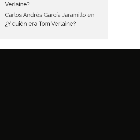
Verlaine?
Carlos Andrés García Jaramillo
en
¿Y quién era Tom Verlaine?