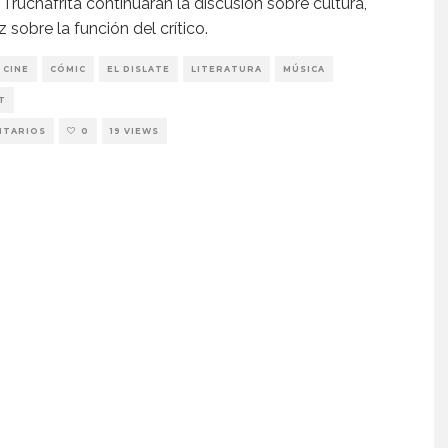
 Truchafrita continuarán la discusión sobre cultura,
 sobre la función del crítico.
CINE
CÓMIC
EL DISLATE
LITERATURA
MÚSICA
T
NTARIOS
0
19 VIEWS