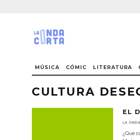
MÚSICA
CÓMIC
LITERATURA
CULTURA DESE
EL D
LA OND
¿Que cu