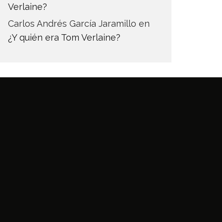
Verlaine?
Carlos Andrés García Jaramillo
en
¿Y quién era Tom Verlaine?