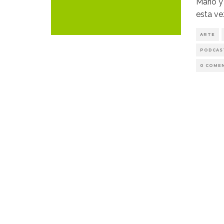
Mario y
esta vez
ARTE
PODCAS
0 COME