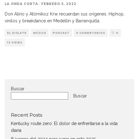
LA ONDA CORTA
·
FEBRERO 5, 2022
Don Alirio y Atómikoz Krw recuerdan sus orígenes. Hiphop,
vinilos y breakdance en Medellín y Barranquilla.
EL DISLATE
MÚSICA
PODCAST
0 COMENTARIOS
0
13 VIEWS
Buscar
Buscar
Recent Posts
Kentucky route zero: El dolor de enfrentarse a la vida
diaria
8 juegos del 2024 para jugar en este 2025