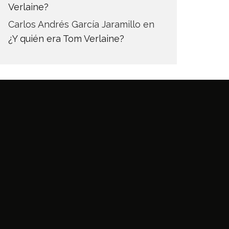
Verlaine?
Carlos Andrés García Jaramillo
en
¿Y quién era Tom Verlaine?