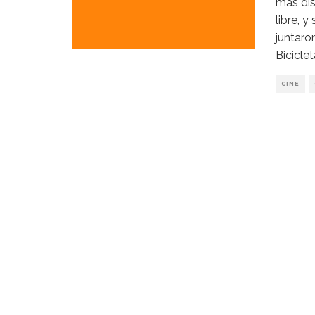
más dis
libre, 
juntaro
Bicicle
CINE