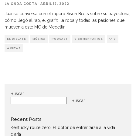
LA ONDA CORTA
·
ABRIL 12, 2022
Juanse conversa con el rapero Sison Beats sobre su trayectoria,
cómo llegó al rap, el graffiti, la ropa y todas las pasiones que
mueven a este MC de Medellín.
EL DISLATE
MÚSICA
PODCAST
0 COMENTARIOS
0
4 VIEWS
Buscar
Buscar
Recent Posts
Kentucky route zero: El dolor de enfrentarse a la vida
diaria