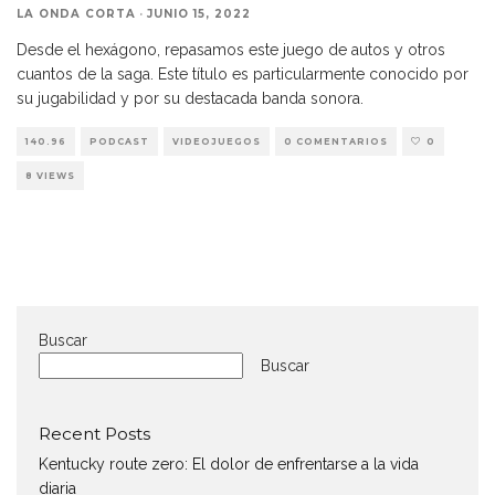
LA ONDA CORTA
·
JUNIO 15, 2022
Desde el hexágono, repasamos este juego de autos y otros
cuantos de la saga. Este título es particularmente conocido por
su jugabilidad y por su destacada banda sonora.
140.96
PODCAST
VIDEOJUEGOS
0 COMENTARIOS
0
8 VIEWS
Buscar
Buscar
Recent Posts
Kentucky route zero: El dolor de enfrentarse a la vida
diaria