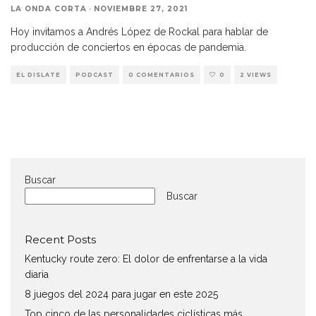
LA ONDA CORTA
·
NOVIEMBRE 27, 2021
Hoy invitamos a Andrés López de Rockal para hablar de
producción de conciertos en épocas de pandemia.
EL DISLATE
PODCAST
0 COMENTARIOS
0
2 VIEWS
Buscar
Buscar
Recent Posts
Kentucky route zero: El dolor de enfrentarse a la vida
diaria
8 juegos del 2024 para jugar en este 2025
Top cinco de las personalidades ciclísticas más