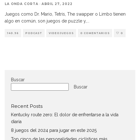
LA ONDA CORTA
·
ABRIL 27, 2022
Juegos como Dr. Mario, Tetris, The swapper o Limbo tienen
algo en común, son juegos de puzzle y,
...
140.96
PODCAST
VIDEOJUEGOS
0 COMENTARIOS
0
Buscar
Buscar
Recent Posts
Kentucky route zero: El dolor de enfrentarse a la vida
diaria
8 juegos del 2024 para jugar en este 2025
Top cinco de las personalidades ciclísticas más