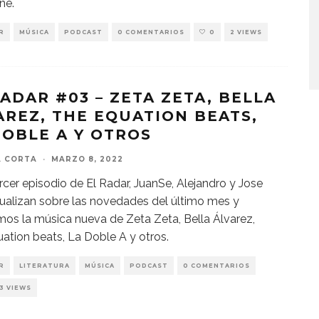
ne.
R
MÚSICA
PODCAST
0 COMENTARIOS
0
2 VIEWS
RADAR #03 – ZETA ZETA, BELLA
AREZ, THE EQUATION BEATS,
DOBLE A Y OTROS
A CORTA
·
MARZO 8, 2022
ercer episodio de El Radar, JuanSe, Alejandro y Jose
ualizan sobre las novedades del último mes y
os la música nueva de Zeta Zeta, Bella Álvarez,
ation beats, La Doble A y otros.
R
LITERATURA
MÚSICA
PODCAST
0 COMENTARIOS
13 VIEWS