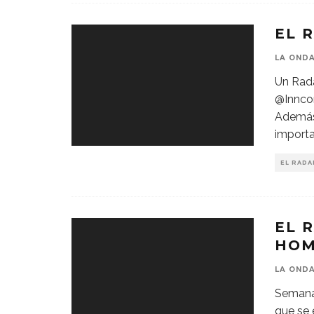
EL 
LA OND
Un Rada
@Inncor
Además 
importa
EL RADA
EL 
HOM
LA OND
Semanal
que se 