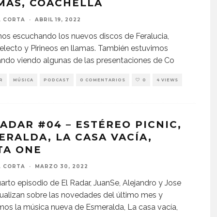
MAS, COACHELLA
A CORTA
·
ABRIL 19, 2022
os escuchando los nuevos discos de Feralucia,
electo y Pirineos en llamas. También estuvimos
ndo viendo algunas de las presentaciones de Co
R
MÚSICA
PODCAST
0 COMENTARIOS
0
4 VIEWS
RADAR #04 – ESTÉREO PICNIC,
ERALDA, LA CASA VACÍA,
TA ONE
A CORTA
·
MARZO 30, 2022
uarto episodio de El Radar, JuanSe, Alejandro y Jose
ualizan sobre las novedades del último mes y
os la música nueva de Esmeralda, La casa vacía,