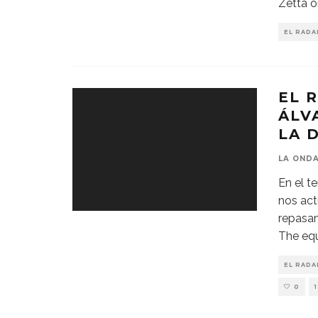
Zetta o
EL RADA
EL 
ÁLV
LA 
LA OND
En el t
nos act
repasam
The equ
EL RADA
0