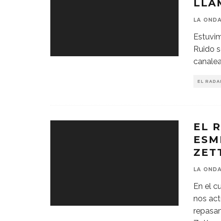
LLA
LA OND
Estuvim
Ruido s
canalea
EL RADA
EL 
ESM
ZET
LA OND
En el c
nos act
repasam