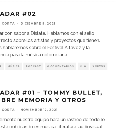
RADAR #02
A CORTA
·
DICIEMBRE 9, 2021
r con sabor a Dislate. Hablamos con el sello
recto sobre los artistas y proyectos que tienen.
hablaremos sobre el Festival Altavoz y la
ncia para la música colombiana.
R
MÚSICA
PODCAST
0 COMENTARIOS
0
9 VIEWS
RADAR #01 – TOMMY BULLET,
BRE MEMORIA Y OTROS
A CORTA
·
NOVIEMBRE 12, 2021
mente nuestro equipo hará un rastreo de todo lo
está publicando en música, literatura, audiovisual,