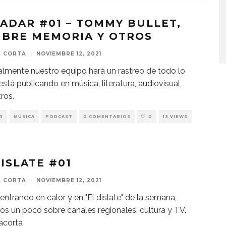
RADAR #01 – TOMMY BULLET,
BRE MEMORIA Y OTROS
A CORTA
·
NOVIEMBRE 12, 2021
mente nuestro equipo hará un rastreo de todo lo
está publicando en música, literatura, audiovisual,
ros.
R
MÚSICA
PODCAST
0 COMENTARIOS
0
13 VIEWS
DISLATE #01
A CORTA
·
NOVIEMBRE 12, 2021
ntrando en calor y en "El dislate" de la semana,
s un poco sobre canales regionales, cultura y TV.
acorta