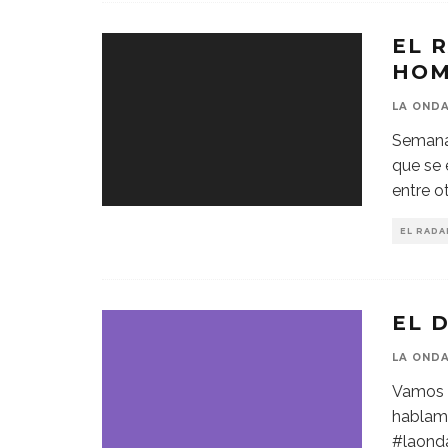
EL 
HOM
LA OND
Semanal
que se 
entre ot
EL RADA
EL 
LA OND
Vamos e
hablamo
#laond