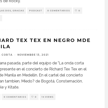
as de Rocky.
LAS DOS, GRACIAS
PODCAST
0 COMENTARIOS
0
S
HARD TEX TEX EN NEGRO MDE
ILA
A CORTA
·
NOVIEMBRE 13, 2021
na pasada, parte del equipo de "La onda corta
presente en el concierto de Richard Tex Tex en el
de Manila en Medellín. En el cartel del concierto
an tambien, Miedo? de Bogotá, Consternación,
le y Kitate.
0 COMENTARIOS
0
14 VIEWS