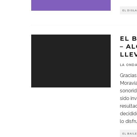
EL DISL
EL 
– A
LLE
LA OND
Gracias
Moravia
sonorid
sido inv
resulta
decidid
lo disfr
EL BAIL