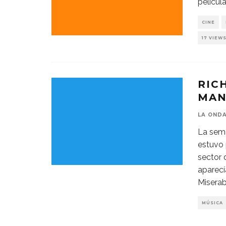
películ
CINE
17 VIEW
RIC
MAN
LA OND
La sema
estuvo 
sector 
aparecí
Miserab
MÚSICA