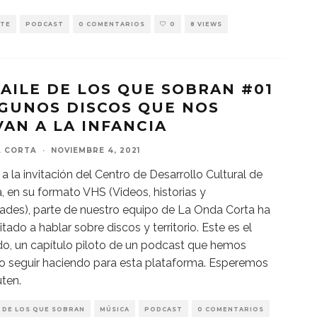
ATE
PODCAST
0 COMENTARIOS
0
8 VIEWS
BAILE DE LOS QUE SOBRAN #01
LGUNOS DISCOS QUE NOS
VAN A LA INFANCIA
A CORTA
·
NOVIEMBRE 4, 2021
 a la invitación del Centro de Desarrollo Cultural de
, en su formato VHS (Videos, historias y
ades), parte de nuestro equipo de La Onda Corta ha
itado a hablar sobre discos y territorio. Este es el
do, un capítulo piloto de un podcast que hemos
o seguir haciendo para esta plataforma. Esperemos
uten.
E DE LOS QUE SOBRAN
MÚSICA
PODCAST
0 COMENTARIOS